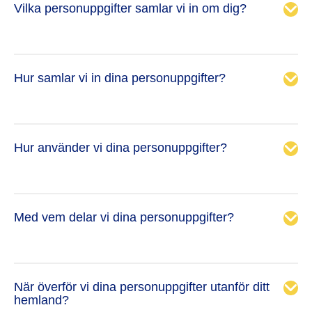
Vilka personuppgifter samlar vi in om dig?
Hur samlar vi in dina personuppgifter?
Identifierare/kontaktuppgifter
– namn (däribland prefix
eller titel), kön, ålder eller födelsedatum, personlig eller
yrkesrelaterad e-postadress, telefonnummer, sociala
Hur använder vi dina personuppgifter?
medieprofier, och under vissa omständigheter
Skapar ett konto och profil i Jazz Pharmaceuticals
identifieringshandlingar, uppehållstillstånd och
karriärportal;
arbetstillstånd, personnummer eller annat
Delar eller använder din sociala medieprofil för att få
skatteregistreringsnummer eller form av nationellt
tillgång till Jazz Pharmaceuticals karriärportal;
identifikationsnummer;
Anmäler dig till oss för att ta del av lediga arbetstillfällen;
Med vem delar vi dina personuppgifter?
Arbetsrelaterade uppgifter och arbetslivserfarenhet
–
Delar din CV med oss, antingen via Jazz
yrkeskvalifikationer, tidigare anställning, akademisk
Pharmaceuticals karriärportal eller på annat sätt;
bakgrund, ytterligare uppgifter som framgår av ditt CV,
Går med i vår Talent Community; och/eller
samt referenser;
Deltar i möten, intervjuer eller andra
Intervjuuppgifter
– anteckningar som förts av våra
rekryteringsaktiviteter, däribland nätverksevenemang
När överför vi dina personuppgifter utanför ditt
intervjuare, och övrig information om yrkesmässig
inom branschen.
hemland?
bedömning;