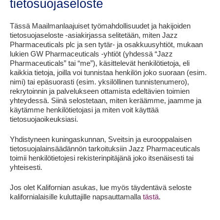
tietosuojaseloste
Tässä Maailmanlaajuiset työmahdollisuudet ja hakijoiden
tietosuojaseloste -asiakirjassa selitetään, miten Jazz
Pharmaceuticals plc ja sen tytär- ja osakkuusyhtiöt, mukaan
lukien GW Pharmaceuticals -yhtiöt (yhdessä “Jazz
Pharmaceuticals” tai “me”), käsittelevät henkilötietoja, eli
kaikkia tietoja, joilla voi tunnistaa henkilön joko suoraan (esim.
nimi) tai epäsuorasti (esim. yksilöllinen tunnistenumero),
rekrytoinnin ja palvelukseen ottamista edeltävien toimien
yhteydessä. Siinä selostetaan, miten keräämme, jaamme ja
käytämme henkilötietojasi ja miten voit käyttää
tietosuojaoikeuksiasi.
Yhdistyneen kuningaskunnan, Sveitsin ja eurooppalaisen
tietosuojalainsäädännön tarkoituksiin Jazz Pharmaceuticals
toimii henkilötietojesi rekisterinpitäjänä joko itsenäisesti tai
yhteisesti.
Jos olet Kalifornian asukas, lue myös täydentävä seloste
kalifornialaisille kuluttajille napsauttamalla
tästä
.