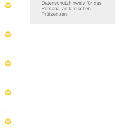
Datenschutzhinweis für das
Personal an klinischen
Prüfzentren
,
e;
king-
 wie