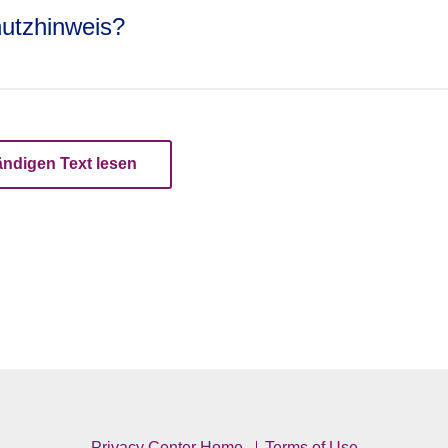
er über zukünftige Stellenangebote zu abonnieren. In diesem F
chutzhinweis?
er Grundlage Ihrer Einwilligung, die Sie jederzeit widerrufen
askhr@jazzpharma.com
flichtungen und/oder Schutz unserer rechtlichen Interessen
 um auf rechtliche Anfragen von Verwaltungs- oder Justizbehö
nsbesondere in Bezug auf Beschäftigung, Sozialversicherung un
ändigen Text lesen
den, auszuüben oder zu verteidigen.
Online-Formular
Privacy Center Home
Terms of Use