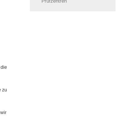
Prüfzentren
 die
e zu
wir