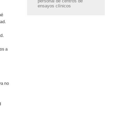
personal de centros de
ensayos clínicos
ué
dad.
d.
dos a
ya no
d