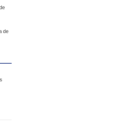
 de
a de
s