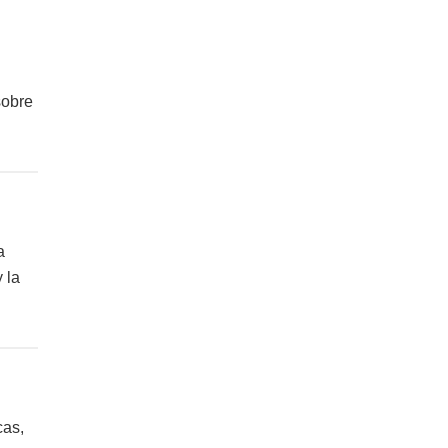
sobre
a
 la
cas,