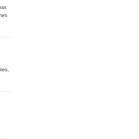
nas
ones
leo,